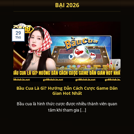
BẠI 2026
Thành lập từ năm 2018,
GO88
nhanh
chóng mở rộng hệ thống vận hành chỉ
trong vài năm đầu hoạt động.
Ghi nhận hơn 10 triệu tài khoản đăng ký
29
Th5
T
và tham gia trải nghiệm trên nền tảng.
Hệ sinh thái hơn 2.000 trò chơi đa dạng,
phủ rộng nhiều lĩnh vực giải trí khác
nhau.
Tích hợp gần 50+ sản phẩm casino trực
tuyến với hình thức livestream hiện đại,
Bầu Cua Là Gì? Hướng Dẫn Cách Cược Game Dân
minh bạch.
Gian Hot Nhất
Hệ thống chăm sóc khách hàng hoạt
Bầu cua là hình thức cược được nhiều thành viên quan
động liên tục 24/7, hỗ trợ người chơi
tâm khi tham gia [...]
mọi thời điểm.