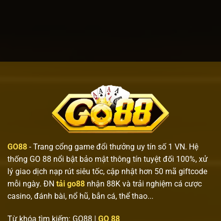
Khái quát những nét chính về thương hiệu
GO88
Cam kết pháp lý
GO88
cam kết bảo mật tuyệt đối mọi dữ
liệu người dùng giúp hội viên yên tâm khi
GO88
- Trang cổng game đổi thưởng uy tín số 1 VN. Hệ
tham gia giải trí. Nền tảng luôn chú trọng
thống GO 88 nổi bật bảo mật thông tín tuyệt đối 100%, xử
giảm thiểu rủi ro đảm bảo môi trường cá
lý giao dịch nạp rút siêu tốc, cập nhật hơn 50 mã giftcode
cược an toàn cho người chơi tại Việt Nam.
mỗi ngày. ĐN
tải go88
nhận 88K và trải nghiệm cá cược
Thương hiệu cũng nâng cao chất lượng
casino, đánh bài, nổ hũ, bắn cá, thể thao...
cùng độ uy tín khi sở hữu các chứng chỉ
vận hành hợp pháp từ PAGCOR và Isle of
Từ khóa tìm kiếm: GO88 |
GO 88